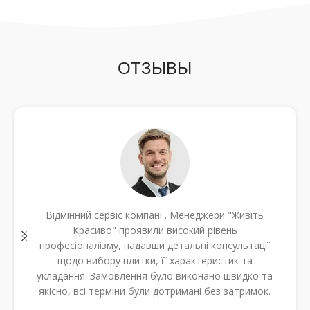
ДОРОЖНЫЕ
ЭЛЕМЕНТЫ
ОТЗЫВЫ
поребрик, отлив, борт дорожный
Відмінний сервіс компанії. Менеджери "Живіть
Красиво" проявили високий рівень
професіоналізму, надавши детальні консультації
щодо вибору плитки, її характеристик та
укладання. Замовлення було виконано швидко та
якісно, всі терміни були дотримані без затримок.