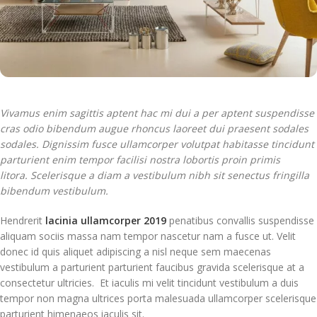
Vivamus enim sagittis aptent hac mi dui a per aptent suspendisse
cras odio bibendum augue rhoncus laoreet dui praesent sodales
sodales. Dignissim fusce ullamcorper volutpat habitasse tincidunt
parturient enim tempor facilisi nostra lobortis proin primis
litora. Scelerisque a diam a vestibulum nibh sit senectus fringilla
bibendum vestibulum.
Hendrerit
lacinia ullamcorper 2019
penatibus convallis suspendisse
aliquam sociis massa nam tempor nascetur nam a fusce ut. Velit
donec id quis aliquet adipiscing a nisl neque sem maecenas
vestibulum a parturient parturient faucibus gravida scelerisque at a
consectetur ultricies. Et iaculis mi velit tincidunt vestibulum a duis
tempor non magna ultrices porta malesuada ullamcorper scelerisque
parturient himenaeos iaculis sit.